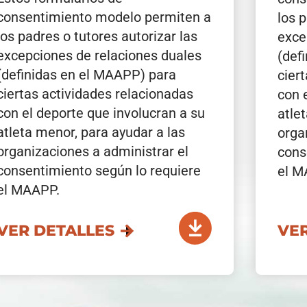
consentimiento modelo permiten a
los 
los padres o tutores autorizar las
exce
excepciones de relaciones duales
(def
(definidas en el MAAPP) para
cier
ciertas actividades relacionadas
con 
con el deporte que involucran a su
atle
atleta menor, para ayudar a las
orga
organizaciones a administrar el
cons
consentimiento según lo requiere
el M
el MAAPP.
VER DETALLES
VE