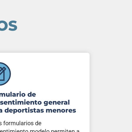
OS
mulario de
sentimiento general
a deportistas menores
s formularios de
entimiento modelo permiten a