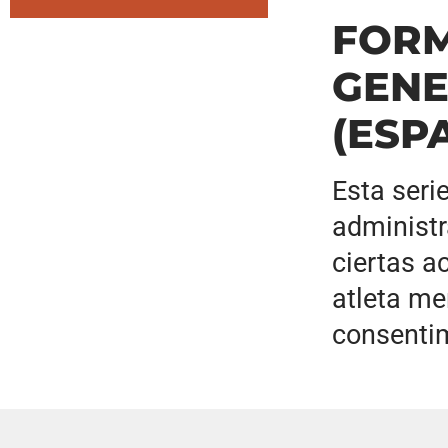
FORM
GENE
(ESP
Esta seri
administr
ciertas a
atleta me
consentim